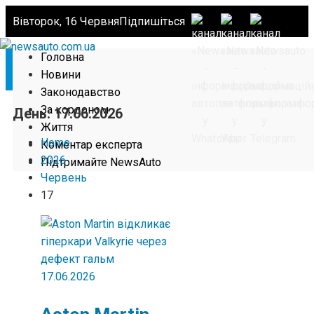
Вівторок, 16 Червня
Підпишіться
Головна
Новини
Законодавство
За кордоном
День:
17.06.2026
Життя
Home
Коментар експерта
2026
Підтримайте NewsAuto
Червень
17
17.06.2026