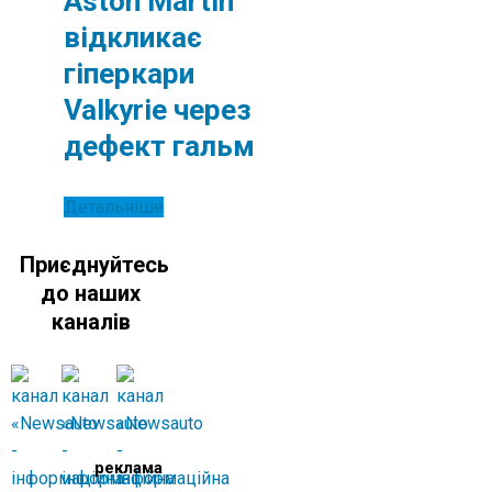
Aston Martin
відкликає
гіперкари
Valkyrie через
дефект гальм
Детальніше
Приєднуйтесь
до наших
каналів
реклама