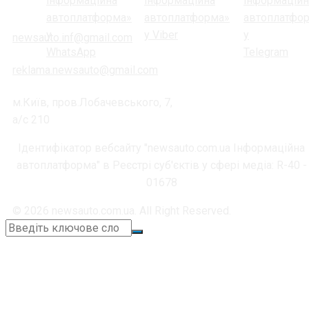
newsauto.inf@gmail.com
reklama.newsauto@gmail.com
м.Київ, пров.Лобачевського, 7,
а/с 210
Ідентифікатор вебсайту "newsauto.com.ua Інформаційна
автоплатформа" в Реєстрі суб'єктів у сфері медіа: R-40 -
01678
© 2026 newsauto.com.ua. All Right Reserved.