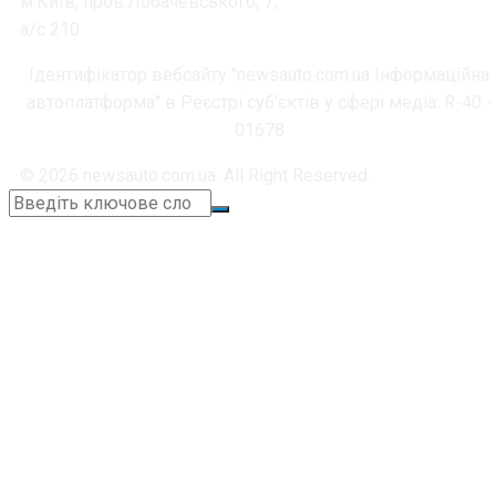
м.Київ, пров.Лобачевського, 7,
а/с 210
Ідентифікатор вебсайту "newsauto.com.ua Інформаційна
автоплатформа" в Реєстрі суб'єктів у сфері медіа: R-40 -
01678
© 2026 newsauto.com.ua. All Right Reserved.