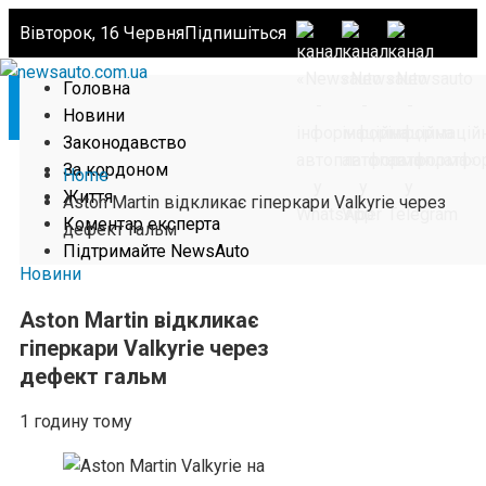
Вівторок, 16 Червня
Підпишіться
Головна
Новини
Законодавство
За кордоном
Home
Життя
Aston Martin відкликає гіперкари Valkyrie через
Коментар експерта
дефект гальм
Підтримайте NewsAuto
Новини
Aston Martin відкликає
гіперкари Valkyrie через
дефект гальм
1 годину тому