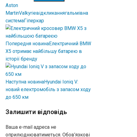
Aston
Martin
Valkyrie
відкликання
гальмівна
система
Гіперкар
Попередня новина
Електричний BMW
X5 отримає найбільшу батарею в
історії бренду
Наступна новина
Hyundai Ioniq V:
новий електромобіль з запасом ходу
до 650 км
Залишити відповідь
Ваша e-mail адреса не
оприлюднюватиметься.
Обов’язкові