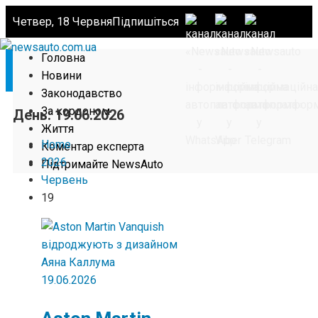
Четвер, 18 Червня
Підпишіться
Головна
Новини
Законодавство
За кордоном
День:
19.06.2026
Життя
Home
Коментар експерта
2026
Підтримайте NewsAuto
Червень
19
19.06.2026