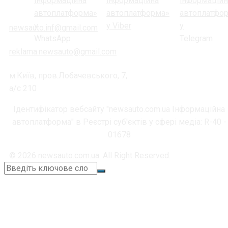
newsauto.inf@gmail.com
reklama.newsauto@gmail.com
м.Київ, пров.Лобачевського, 7,
а/с 210
Ідентифікатор вебсайту "newsauto.com.ua Інформаційна
автоплатформа" в Реєстрі суб'єктів у сфері медіа: R-40 -
01678
© 2026 newsauto.com.ua. All Right Reserved.