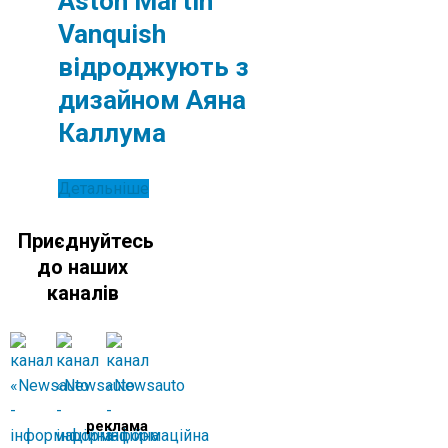
Aston Martin
Vanquish
відроджують з
дизайном Аяна
Каллума
Детальніше
Приєднуйтесь
до наших
каналів
реклама