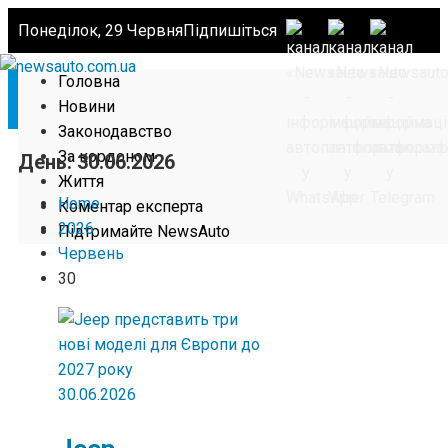
Понеділок, 29 Червня
Підпишіться
Головна
Новини
Законодавство
За кордоном
День:
30.06.2026
Життя
Home
Коментар експерта
2026
Підтримайте NewsAuto
Червень
30
30.06.2026