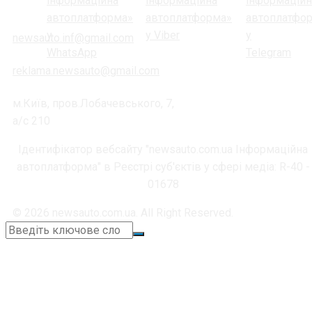
newsauto.inf@gmail.com
reklama.newsauto@gmail.com
м.Київ, пров.Лобачевського, 7,
а/с 210
Ідентифікатор вебсайту "newsauto.com.ua Інформаційна
автоплатформа" в Реєстрі суб'єктів у сфері медіа: R-40 -
01678
© 2026 newsauto.com.ua. All Right Reserved.